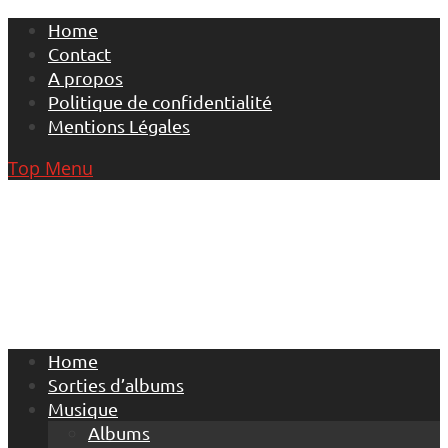
Skip
Home
to
Contact
content
A propos
Politique de confidentialité
Mentions Légales
Top Menu
Home
Sorties d’albums
Musique
Albums