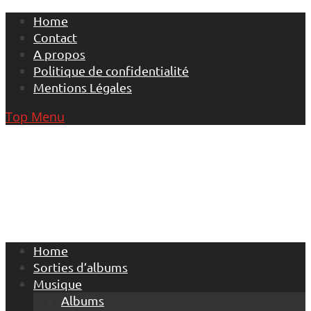
Skip
Home
to
Contact
content
A propos
Politique de confidentialité
Mentions Légales
Top Menu
Home
Sorties d’albums
Musique
Albums