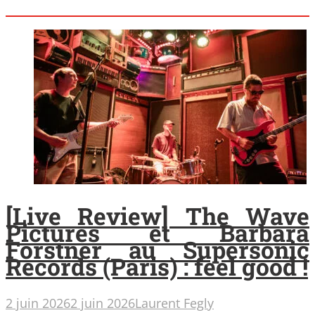
[Live Review] The Wave
Pictures et Barbara
Forstner au Supersonic
Records (Paris) : feel good !
2 juin 2026
2 juin 2026
Laurent Fegly