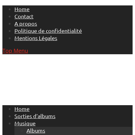
Skip
Home
to
Contact
content
A propos
Politique de confidentialité
Mentions Légales
Top Menu
Home
Sorties d’albums
Musique
Albums