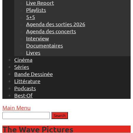
Live Report
Playlists
5+5
Agenda des sorties 2026
Agenda des concerts
Interview
Documentaires
Livres
Cinéma
Séries
Bande Dessinée
Littérature
Podcasts
Best-Of
Main Menu
The Wave Pictures