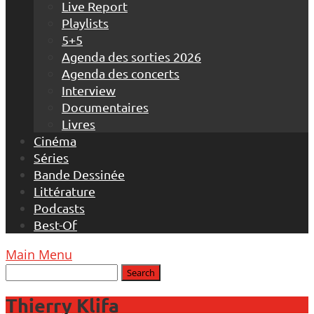
Live Report
Playlists
5+5
Agenda des sorties 2026
Agenda des concerts
Interview
Documentaires
Livres
Cinéma
Séries
Bande Dessinée
Littérature
Podcasts
Best-Of
Main Menu
Thierry Klifa