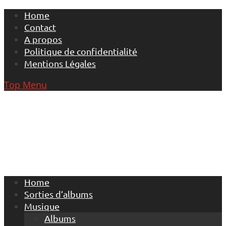
Skip
Home
to
Contact
content
A propos
Politique de confidentialité
Mentions Légales
Top Menu
Home
Sorties d’albums
Musique
Albums