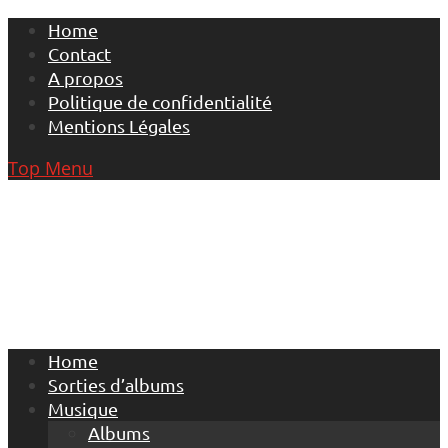
Skip
Home
to
Contact
content
A propos
Politique de confidentialité
Mentions Légales
Top Menu
Home
Sorties d’albums
Musique
Albums