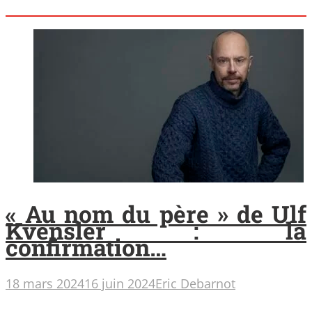
« Au nom du père » de Ulf
Kvensler : la
confirmation…
18 mars 2024
16 juin 2024
Eric Debarnot