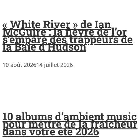
« White River » de Ian
McGuire : la fièvre de l’or
s’empare des trappeurs de
la Baie d’Hudson
10 août 2026
14 juillet 2026
10 albums d’ambient music
pour mettre de la fraicheur
dans votre été 2026