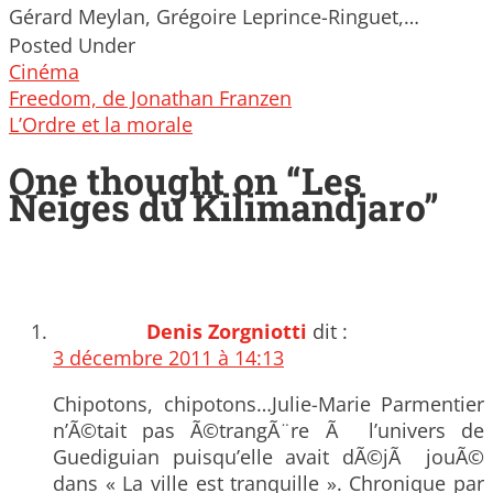
Gérard Meylan, Grégoire Leprince-Ringuet,…
Posted Under
Cinéma
Post
Freedom, de Jonathan Franzen
navigation
L’Ordre et la morale
One thought on “
Les
Neiges du Kilimandjaro
”
Denis Zorgniotti
dit :
3 décembre 2011 à 14:13
Chipotons, chipotons…Julie-Marie Parmentier
n’Ã©tait pas Ã©trangÃ¨re Ã l’univers de
Guediguian puisqu’elle avait dÃ©jÃ jouÃ©
dans « La ville est tranquille ». Chronique par