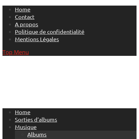
Skip
Home
to
Contact
content
A propos
Politique de confidentialité
Mentions Légales
Top Menu
Home
Sorties d’albums
Musique
Albums