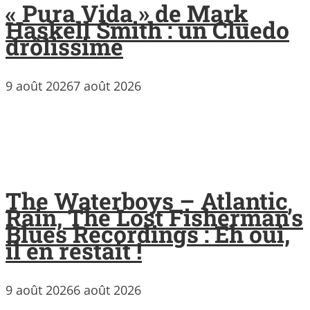
« Pura Vida » de Mark
Haskell Smith : un Cluedo
drôlissime
9 août 2026
7 août 2026
The Waterboys – Atlantic
Rain, The Lost Fisherman’s
Blues Recordings : Eh oui,
il en restait !
9 août 2026
6 août 2026