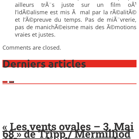
ailleurs trÃ¨s juste sur un film oÃ¹
l’idÃ©alisme est mis Ã mal par la rÃ©alitÃ©
et l’Ã©preuve du temps. Pas de miÃ¨vrerie,
pas de manichÃ©eisme mais des Ã©motions
vraies et justes.
Comments are closed.
Derniers articles
« Les vents ovales – 3. Mai
68 » de Tripp / Mermilliod