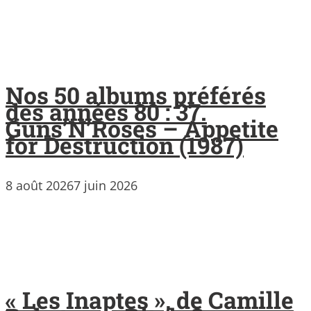
Nos 50 albums préférés
des années 80 : 37.
Guns’N’Roses – Appetite
for Destruction (1987)
8 août 2026
7 juin 2026
« Les Inaptes », de Camille