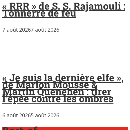
« RRR » de S. S. Rajamouli :
Tonnerre de feu
7 août 2026
7 août 2026
« Je suis la dernière elfe »,
de Marion Mousse &
Martin Quenehen : tirer
l’épée contre les ombres
6 août 2026
5 août 2026