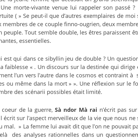
e morte-vivante venue lui rappeler son passé ? U
tuite ( » Se peut-il que d’autres exemplaires de mo
ux membres de ce couple finno-ougrien, deux membres
 un peuple. Tout semble double, les êtres paraissent ê
antes, essentielles.
 qui est qui dans ce sibyllin jeu de double ? Un quest
a faiblesse « . Un discours sur la destinée qui dirige e
nt l’un vers l’autre dans le cosmos et contraint à s
es ou même dans la mort » ». Une réflexion sur le fo
bre des scénarii possibles était limité.
u coeur de la guerre,
Sà ndor Mà rai
n’écrit pas sur 
, il écrit sur l’aspect merveilleux de la vie que nous n
u mal. » La femme lui avait dit que l’on ne pouvait 
-delà des analyses rationnelles dans un questionn