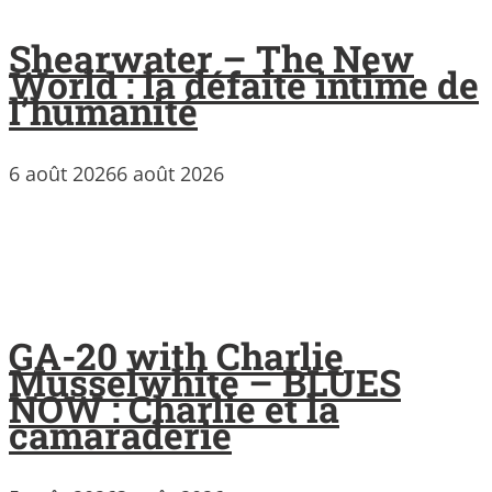
Shearwater – The New
World : la défaite intime de
l’humanité
6 août 2026
6 août 2026
GA-20 with Charlie
Musselwhite – BLUES
NOW : Charlie et la
camaraderie