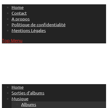
Skip
Home
to
Contact
content
A propos
Politique de confidentialité
Mentions Légales
Top Menu
Home
Sorties d’albums
Musique
Albums