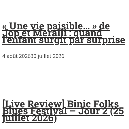
« Une vie paisible… » de
Jop et Meralli : quand
l’enfant surgit par surprise
4 août 2026
30 juillet 2026
[Live Review] Binic Folks
Blues Festival – Jour 2 (25
juillet 2026)