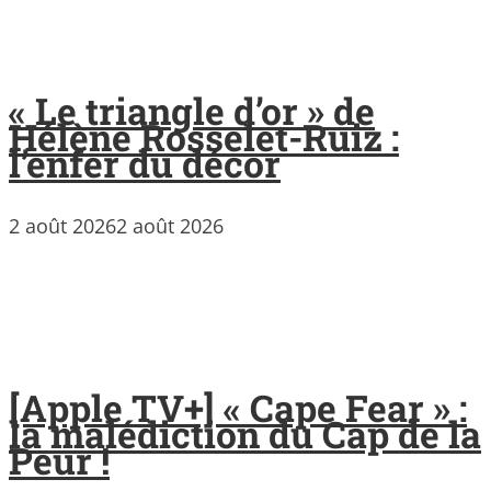
« Le triangle d’or » de
Hélène Rosselet-Ruiz :
l’enfer du décor
2 août 2026
2 août 2026
[Apple TV+] « Cape Fear » :
la malédiction du Cap de la
Peur !