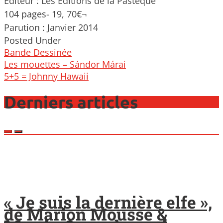
Éditeur : Les Editions de la Pastèque
104 pages- 19, 70€¬
Parution : Janvier 2014
Posted Under
Bande Dessinée
Post
Les mouettes – Sándor Márai
navigation
5+5 = Johnny Hawaii
Derniers articles
« Je suis la dernière elfe »,
de Marion Mousse &