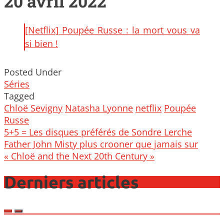
20 avril 2022
[Netflix] Poupée Russe : la mort vous va
si bien !
Posted Under
Séries
Tagged
Chloë Sevigny
Natasha Lyonne
netflix
Poupée
Russe
Post
5+5 = Les disques préférés de Sondre Lerche
navigation
Father John Misty plus crooner que jamais sur
« Chloë and the Next 20th Century »
Derniers articles