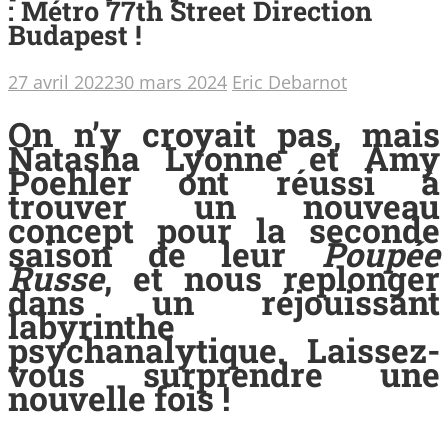
: Métro 77th Street Direction
Budapest !
27 avril 2022
30 mars 2024
Eric Debarnot
On n’y croyait pas, mais
Natasha Lyonne et Amy
Poehler ont réussi à
trouver un nouveau
concept pour la seconde
saison de leur
Poupée
Russe
, et nous replonger
dans un réjouissant
labyrinthe
psychanalytique. Laissez-
vous surprendre une
nouvelle fois !