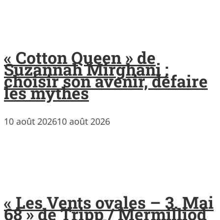
« Cotton Queen » de
Suzannah Mirghani :
choisir son avenir, défaire
les mythes
10 août 2026
10 août 2026
« Les Vents ovales – 3. Mai
68 » de Tripp / Mermilliod