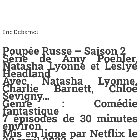
Eric Debarnot
Poupée Russe – Saison 2
Série de Amy Poehler,
Natasha Lyonne et Leslye
Headland
Avec Natasha Lyonne,
Charlie Barnett, Chloë
Sevigny…
Genre : Comédie
fantastique
7 épisodes de 30 minutes
environ
Mis en ligne par Netflix le