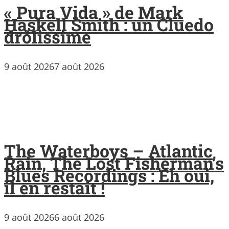
« Pura Vida » de Mark
Haskell Smith : un Cluedo
drôlissime
9 août 2026
7 août 2026
The Waterboys – Atlantic
Rain, The Lost Fisherman’s
Blues Recordings : Eh oui,
il en restait !
9 août 2026
6 août 2026