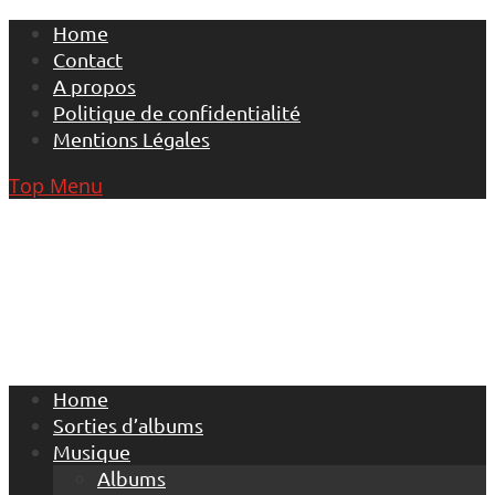
Skip
Home
to
Contact
content
A propos
Politique de confidentialité
Mentions Légales
Top Menu
Home
Sorties d’albums
Musique
Albums