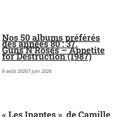
Nos 50 albums préférés
des années 80 : 37.
Guns’N’Roses – Appetite
for Destruction (1987)
8 août 2026
7 juin 2026
« Les Inaptes », de Camille