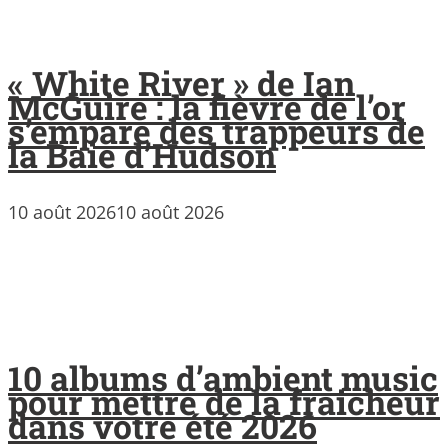
« White River » de Ian
McGuire : la fièvre de l’or
s’empare des trappeurs de
la Baie d’Hudson
10 août 2026
10 août 2026
10 albums d’ambient music
pour mettre de la fraicheur
dans votre été 2026