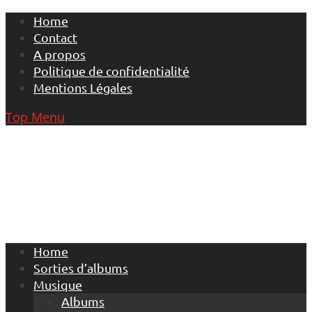
Skip
Home
to
Contact
content
A propos
Politique de confidentialité
Mentions Légales
Top Menu
Home
Sorties d’albums
Musique
Albums