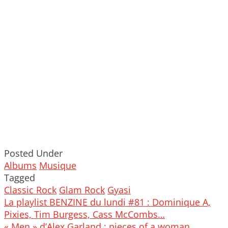
Posted Under
Albums
Musique
Tagged
Classic Rock
Glam Rock
Gyasi
Post
La playlist BENZINE du lundi #81 : Dominique A,
navigation
Pixies, Tim Burgess, Cass McCombs…
« Men » d’Alex Garland : pieces of a woman