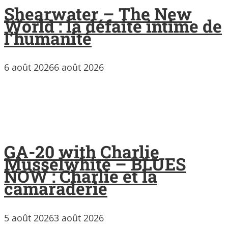
Shearwater – The New
World : la défaite intime de
l’humanité
6 août 2026
6 août 2026
GA-20 with Charlie
Musselwhite – BLUES
NOW : Charlie et la
camaraderie
5 août 2026
3 août 2026