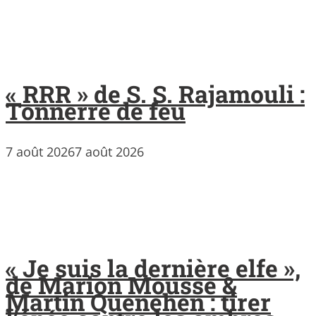
« RRR » de S. S. Rajamouli :
Tonnerre de feu
7 août 2026
7 août 2026
« Je suis la dernière elfe »,
de Marion Mousse &
Martin Quenehen : tirer