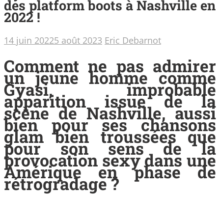
des platform boots à Nashville en
2022 !
14 juin 2022
5 août 2023
Eric Debarnot
Comment ne pas admirer
un jeune homme comme
Gyasi, improbable
apparition issue de la
scène de Nashville, aussi
bien pour ses chansons
glam bien troussées que
pour son sens de la
provocation sexy dans une
Amérique en phase de
rétrogradage ?