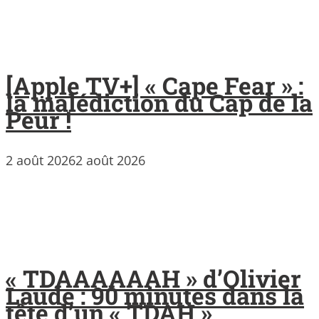
[Apple TV+] « Cape Fear » :
la malédiction du Cap de la
Peur !
2 août 2026
2 août 2026
« TDAAAAAAH » d’Olivier
Laude : 90 minutes dans la
tête d’un « TDAH »