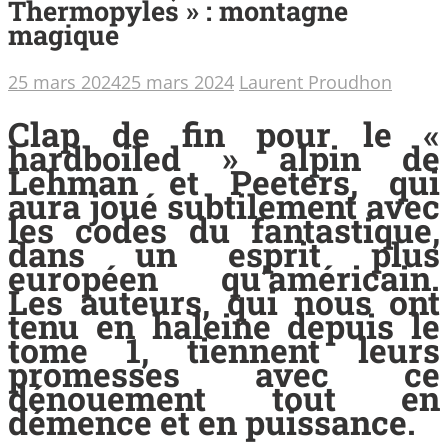
Thermopyles » : montagne
magique
25 mars 2024
25 mars 2024
Laurent Proudhon
Clap de fin pour le «
hardboiled » alpin de
Lehman et Peeters, qui
aura joué subtilement avec
les codes du fantastique,
dans un esprit plus
européen qu’américain.
Les auteurs, qui nous ont
tenu en haleine depuis le
tome 1, tiennent leurs
promesses avec ce
dénouement tout en
démence et en puissance.