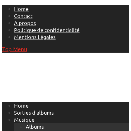
Skip
Home
to
Contact
content
A propos
Politique de confidentialité
Mentions Légales
Top Menu
Home
Sorties d’albums
Musique
Albums