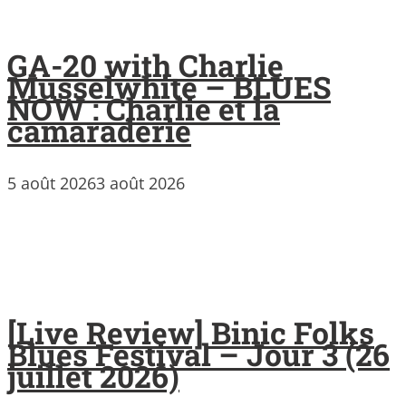
GA-20 with Charlie
Musselwhite – BLUES
NOW : Charlie et la
camaraderie
5 août 2026
3 août 2026
[Live Review] Binic Folks
Blues Festival – Jour 3 (26
juillet 2026)