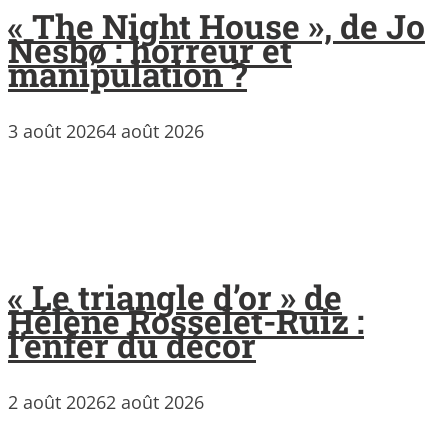
« The Night House », de Jo
Nesbø : horreur et
manipulation ?
3 août 2026
4 août 2026
« Le triangle d’or » de
Hélène Rosselet-Ruiz :
l’enfer du décor
2 août 2026
2 août 2026