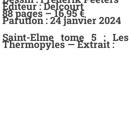
Editeur : Delcourt
88 pages – 16,95 €
Parution : 24 janvier 2024
Saint-Elme tome 5 : Les
Thermopyles — Extrait :