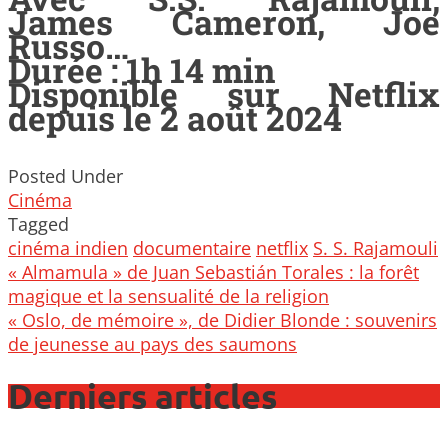
James Cameron, Joe
Russo…
Durée : 1h 14 min
Disponible sur Netflix
depuis le 2 août 2024
Posted Under
Cinéma
Tagged
cinéma indien
documentaire
netflix
S. S. Rajamouli
Post
« Almamula » de Juan Sebastián Torales : la forêt
navigation
magique et la sensualité de la religion
« Oslo, de mémoire », de Didier Blonde : souvenirs
de jeunesse au pays des saumons
Derniers articles