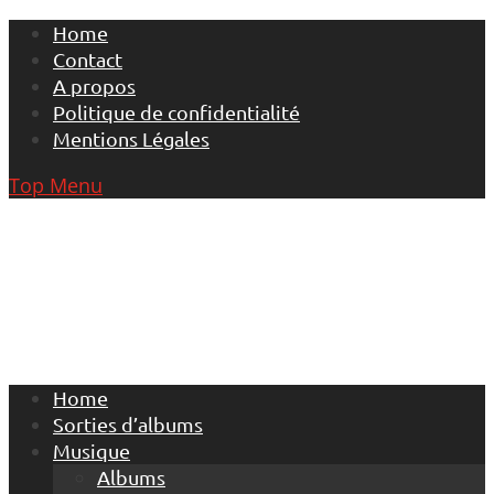
Skip
Home
to
Contact
content
A propos
Politique de confidentialité
Mentions Légales
Top Menu
Home
Sorties d’albums
Musique
Albums