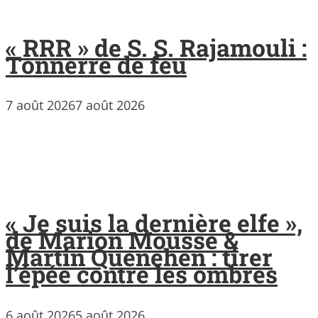
« RRR » de S. S. Rajamouli :
Tonnerre de feu
7 août 2026
7 août 2026
« Je suis la dernière elfe »,
de Marion Mousse &
Martin Quenehen : tirer
l’épée contre les ombres
6 août 2026
5 août 2026