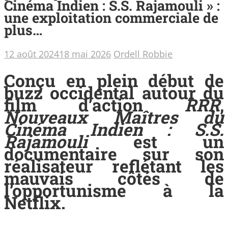
Cinéma Indien : S.S. Rajamouli » :
une exploitation commerciale de
plus…
12 août 2024
18 mai 2026
Ordell Robbie
Conçu en plein début de
buzz occidental autour du
film d’action
RRR
,
Nouveaux Maîtres du
Cinéma Indien : S.S.
Rajamouli
est un
documentaire sur son
réalisateur reflétant les
mauvais côtés de
l’opportunisme à la
Netflix.