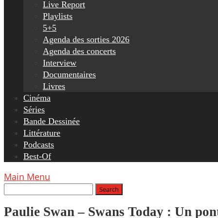
Live Report
Playlists
5+5
Agenda des sorties 2026
Agenda des concerts
Interview
Documentaires
Livres
Cinéma
Séries
Bande Dessinée
Littérature
Podcasts
Best-Of
Main Menu
Paulie Swan – Swans Today : Un pont 