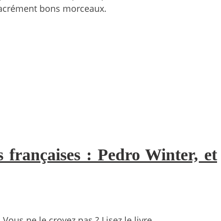
 sacrément bons morceaux.
 françaises : Pedro Winter, et
 Vous ne le croyez pas ? Lisez le livre…