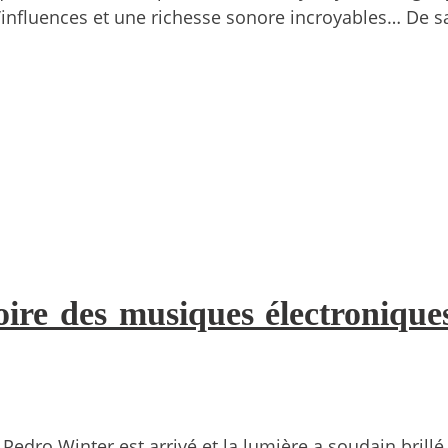
’influences et une richesse sonore incroyables… De
re des musiques électroniques
 Pedro Winter est arrivé et la lumière a soudain brillé.