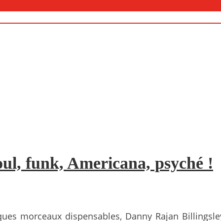
ul, funk, Americana, psyché !
elques morceaux dispensables, Danny Rajan Billingsl