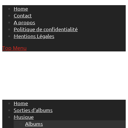
Skip
Home
to
Contact
content
A propos
Politique de confidentialité
Mentions Légales
Top Menu
Home
Sorties d’albums
Musique
Albums