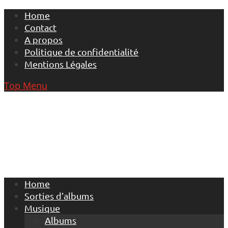
Skip
Home
to
Contact
content
A propos
Politique de confidentialité
Mentions Légales
Top Menu
Home
Sorties d’albums
Musique
Albums