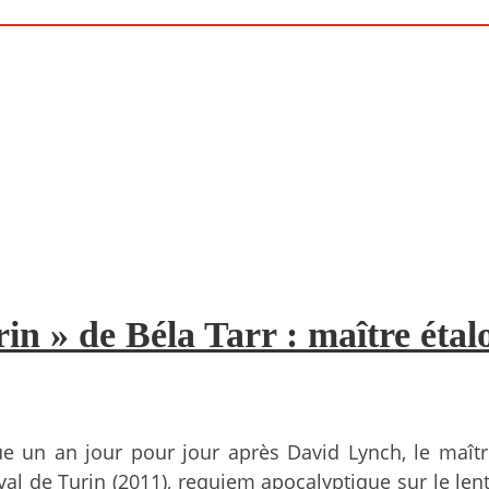
n » de Béla Tarr : maître étal
que un an jour pour jour après David Lynch, le maî
l de Turin (2011), requiem apocalyptique sur le len