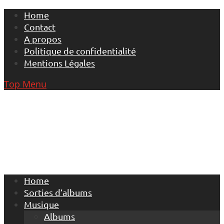
Skip
Home
to
Contact
content
A propos
Politique de confidentialité
Mentions Légales
Top Menu
Home
Sorties d’albums
Musique
Albums