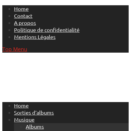
Skip
Home
to
Contact
content
A propos
Politique de confidentialité
Mentions Légales
Top Menu
Home
Sorties d’albums
Musique
Albums