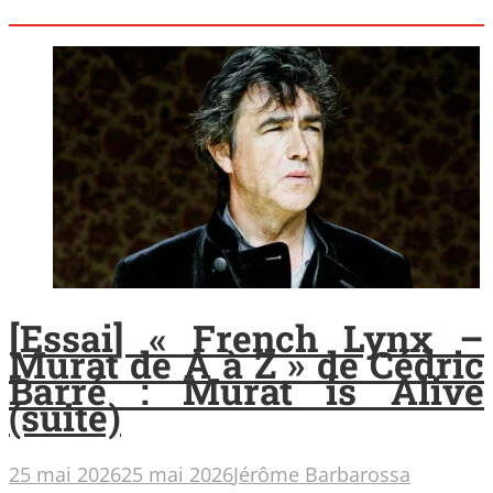
[Essai] « French Lynx –
Murat de A à Z » de Cédric
Barré : Murat is Alive
(suite)
25 mai 2026
25 mai 2026
Jérôme Barbarossa