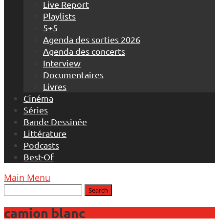
Live Report
Playlists
5+5
Agenda des sorties 2026
Agenda des concerts
Interview
Documentaires
Livres
Cinéma
Séries
Bande Dessinée
Littérature
Podcasts
Best-Of
Main Menu
camion blanc