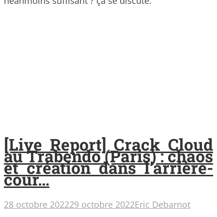
néanmoins suffisant ? ça se discute.
[Live Report] Crack Cloud
au Trabendo (Paris) : chaos
et création dans l’arrière-
cour…
28 octobre 2022
29 octobre 2022
Eric Debarnot