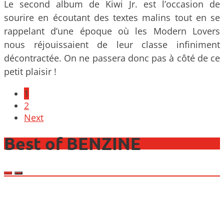
Le second album de Kiwi Jr. est l’occasion de
sourire en écoutant des textes malins tout en se
rappelant d’une époque où les Modern Lovers
nous réjouissaient de leur classe infiniment
décontractée. On ne passera donc pas à côté de ce
petit plaisir !
Posts
1
navigation
2
Next
Best of BENZINE