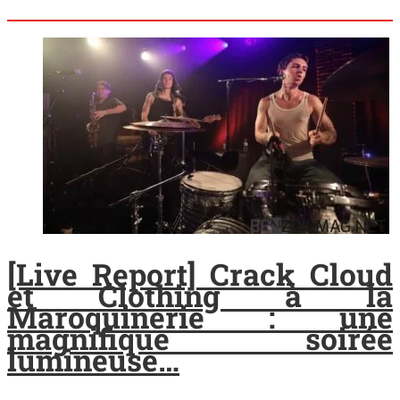
[Live Report] Crack Cloud
et Clothing à la
Maroquinerie : une
magnifique soirée
lumineuse…