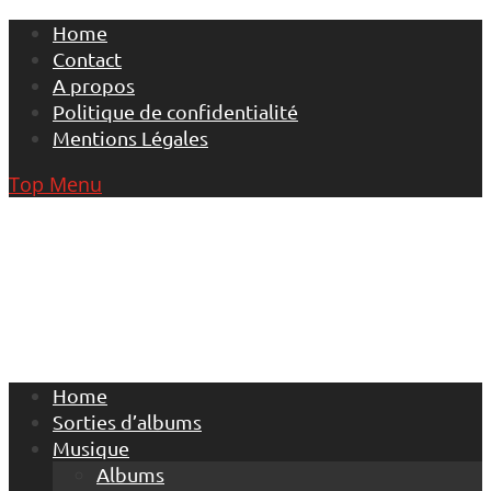
Skip
Home
to
Contact
content
A propos
Politique de confidentialité
Mentions Légales
Top Menu
Home
Sorties d’albums
Musique
Albums