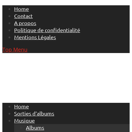
Skip
Home
to
Contact
content
A propos
Politique de confidentialité
Mentions Légales
Top Menu
Home
Sorties d’albums
Musique
Albums