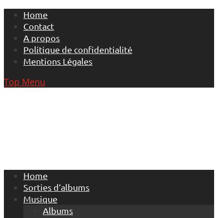
Skip
Home
to
Contact
content
A propos
Politique de confidentialité
Mentions Légales
Top Menu
Home
Sorties d’albums
Musique
Albums