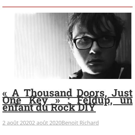
« A Thousand Doors, Just
One Key » : Feldup, un
enfant du Rock DIY
2 août 2020
2 août 2020
Benoit Richard