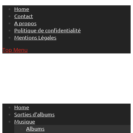
Skip
Home
to
Contact
content
A propos
Politique de confidentialité
Mentions Légales
Top Menu
Home
Sorties d’albums
Musique
Albums