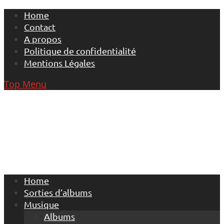
Skip
Home
to
Contact
content
A propos
Politique de confidentialité
Mentions Légales
Top Menu
Home
Sorties d’albums
Musique
Albums