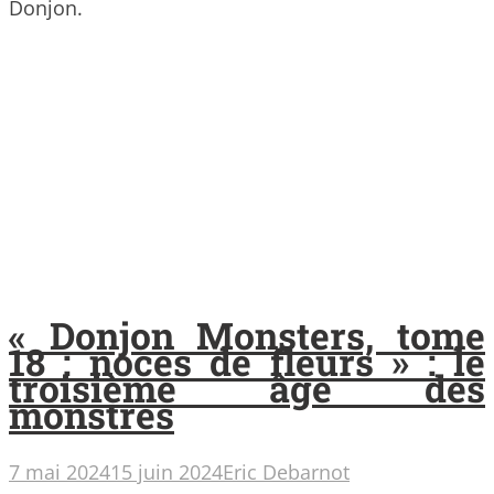
Donjon.
« Donjon Monsters, tome
18 : noces de fleurs » : le
troisième âge des
monstres
7 mai 2024
15 juin 2024
Eric Debarnot