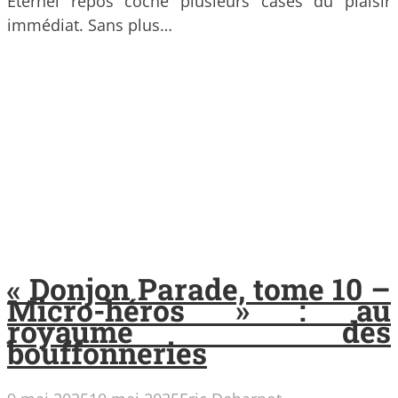
Éternel repos coche plusieurs cases du plaisir
immédiat. Sans plus…
« Donjon Parade, tome 10 –
Micro-héros » : au
royaume des
bouffonneries