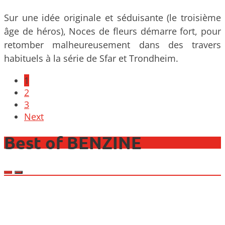
Sur une idée originale et séduisante (le troisième
âge de héros), Noces de fleurs démarre fort, pour
retomber malheureusement dans des travers
habituels à la série de Sfar et Trondheim.
Posts
1
navigation
2
3
Next
Best of BENZINE