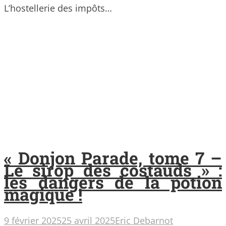
L’hostellerie des impôts…
« Donjon Parade, tome 7 –
Le sirop des costauds » :
les dangers de la potion
magique !
9 février 2025
25 avril 2025
Eric Debarnot