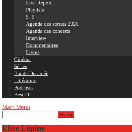
Live Report
Playlists
5+5
Agenda des sorties 2026
Agenda des concerts
Interview
Documentaires
Livres
Cinéma
Séries
Bande Dessinée
Littérature
Podcasts
Best-Of
Main Menu
Elise Lépine