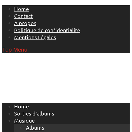
Skip
Home
to
Contact
content
A propos
Politique de confidentialité
Mentions Légales
Top Menu
Home
Sorties d’albums
Musique
Albums