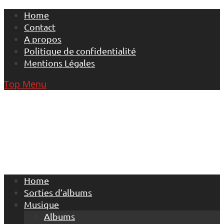
Skip
Home
to
Contact
content
A propos
Politique de confidentialité
Mentions Légales
Top Menu
Home
Sorties d’albums
Musique
Albums