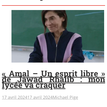
« Amal – Un esprit libre »
de Jawad Rhalib : mon
lycée va craquer
17 avril 2024
17 avril 2024
Michael Pige