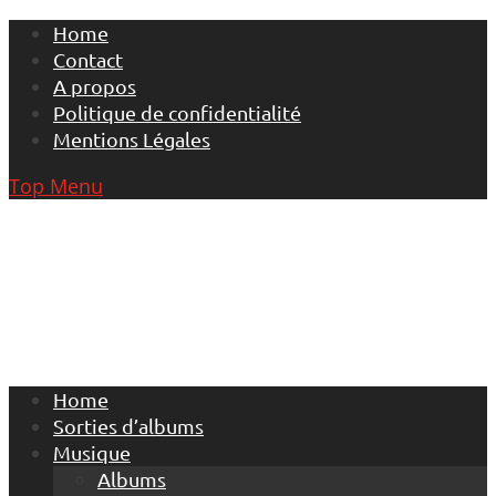
Skip
Home
to
Contact
content
A propos
Politique de confidentialité
Mentions Légales
Top Menu
Home
Sorties d’albums
Musique
Albums