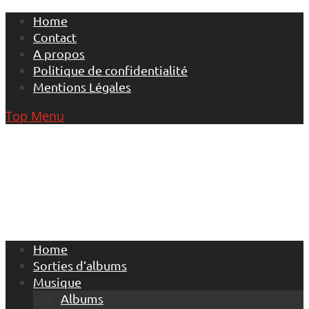
Skip
Home
to
Contact
content
A propos
Politique de confidentialité
Mentions Légales
Top Menu
Home
Sorties d’albums
Musique
Albums