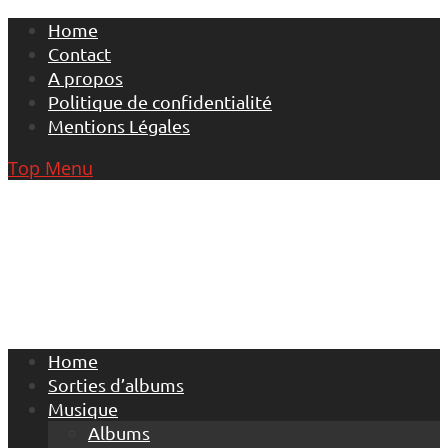
Skip
Home
to
Contact
content
A propos
Politique de confidentialité
Mentions Légales
Top Menu
Home
Sorties d’albums
Musique
Albums