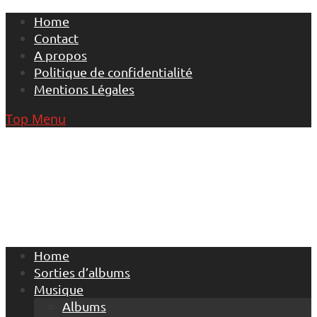
Skip
Home
to
Contact
content
A propos
Politique de confidentialité
Mentions Légales
Top Menu
Home
Sorties d’albums
Musique
Albums