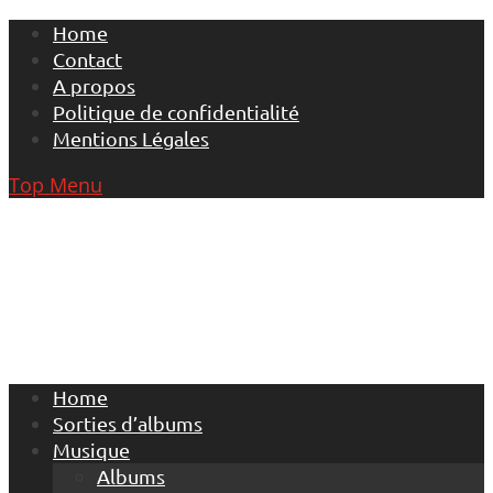
Skip
Home
to
Contact
content
A propos
Politique de confidentialité
Mentions Légales
Top Menu
Home
Sorties d’albums
Musique
Albums