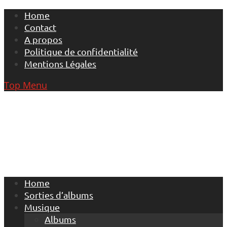
Skip
Home
to
Contact
content
A propos
Politique de confidentialité
Mentions Légales
Top Menu
Home
Sorties d’albums
Musique
Albums