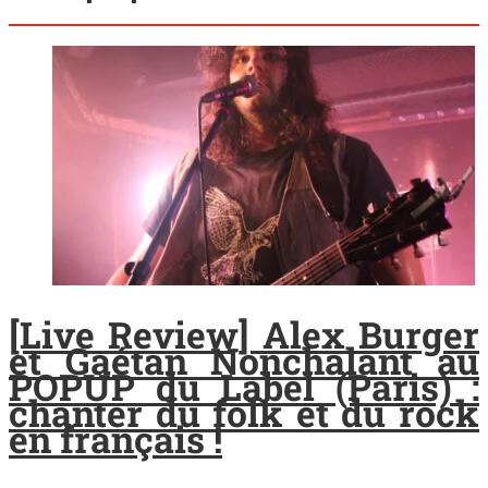
[Live Review] Alex Burger
et Gaétan Nonchalant au
POPUP du Label (Paris) :
chanter du folk et du rock
en français !