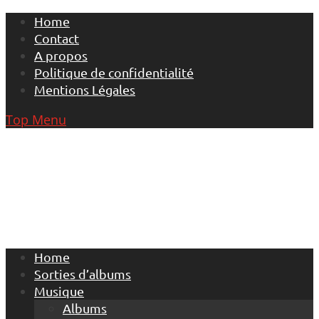
Skip
Home
to
Contact
content
A propos
Politique de confidentialité
Mentions Légales
Top Menu
Home
Sorties d’albums
Musique
Albums