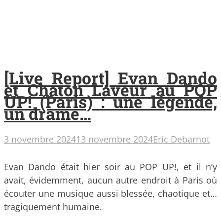
[Live Report] Evan Dando
et Chaton Laveur au POP
UP! (Paris) : une légende,
un drame…
3 novembre 2024
13 novembre 2024
Eric Debarnot
Evan Dando était hier soir au POP UP!, et il n’y
avait, évidemment, aucun autre endroit à Paris où
écouter une musique aussi blessée, chaotique et…
tragiquement humaine.