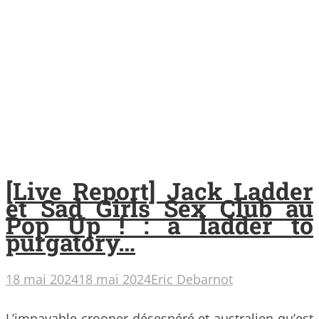
[Live Report] Jack Ladder
et Sad Girls Sex Club au
Pop Up ! : a ladder to
purgatory…
18 mai 2024
18 mai 2024
Eric Debarnot
L’impayable crooner désespéré et australien qu’est