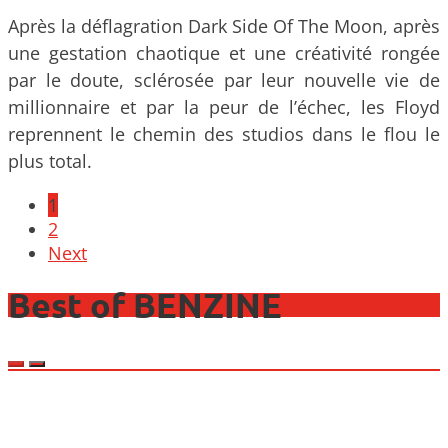
Après la déflagration Dark Side Of The Moon, après
une gestation chaotique et une créativité rongée
par le doute, sclérosée par leur nouvelle vie de
millionnaire et par la peur de l’échec, les Floyd
reprennent le chemin des studios dans le flou le
plus total.
Posts
1
navigation
2
Next
Best of BENZINE