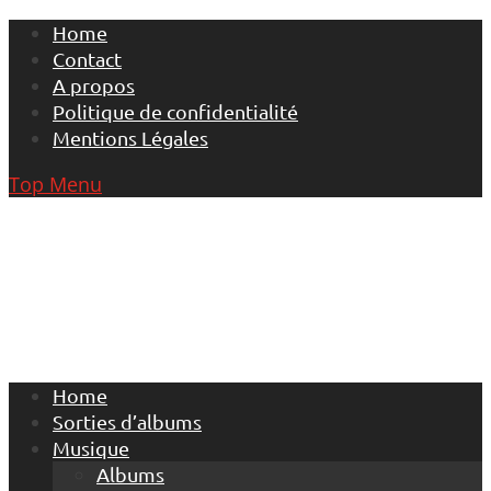
Skip
Home
to
Contact
content
A propos
Politique de confidentialité
Mentions Légales
Top Menu
Home
Sorties d’albums
Musique
Albums