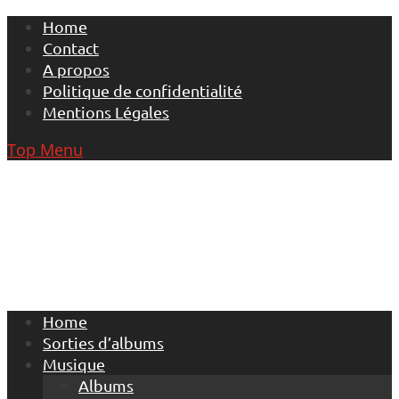
Skip
Home
to
Contact
content
A propos
Politique de confidentialité
Mentions Légales
Top Menu
Home
Sorties d’albums
Musique
Albums