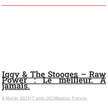
Iggy & The Stooges – Raw
Power : Le meilleur. À
jamais.
8 février 2023
17 août 2023
Mattias Frances