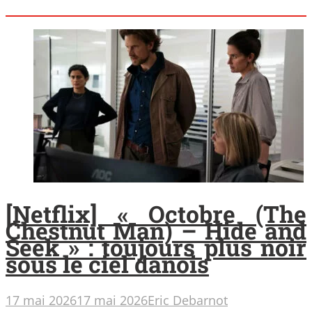
[Netflix] « Octobre (The
Chestnut Man) – Hide and
Seek » : toujours plus noir
sous le ciel danois
17 mai 2026
17 mai 2026
Eric Debarnot