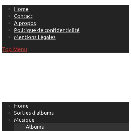
Skip
Home
to
Contact
content
A propos
Politique de confidentialité
Mentions Légales
Top Menu
Home
Sorties d’albums
Musique
Albums