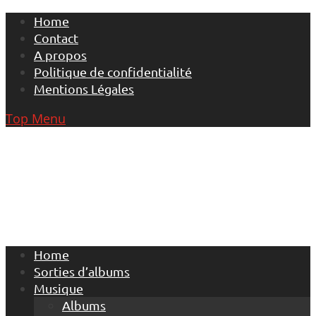
Skip
Home
to
Contact
content
A propos
Politique de confidentialité
Mentions Légales
Top Menu
Home
Sorties d’albums
Musique
Albums