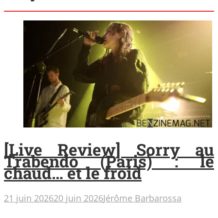
[Live Review] Sorry au
Trabendo (Paris) : le
chaud… et le froid
21 juin 2026
20 juin 2026
Jérôme Barbarossa