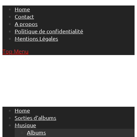
Skip
Home
to
Contact
content
A propos
Politique de confidentialité
Mentions Légales
Top Menu
Home
Sorties d’albums
Musique
Albums