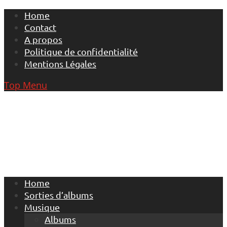
Skip
Home
to
Contact
content
A propos
Politique de confidentialité
Mentions Légales
Top Menu
Home
Sorties d’albums
Musique
Albums