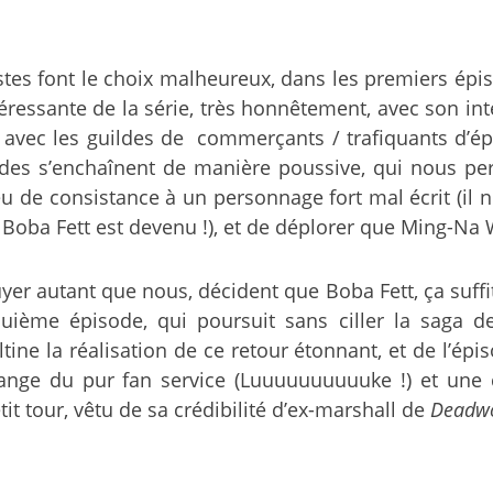
s font le choix malheureux, dans les premiers épiso
ntéressante de la série, très honnêtement, avec son i
avec les guildes de commerçants / trafiquants d’épi
sodes s’enchaînent de manière poussive, qui nous 
 consistance à un personnage fort mal écrit (il ne
a Fett est devenu !), et de déplorer que Ming-Na Wen 
nuyer autant que nous, décident que Boba Fett, ça suf
ième épisode, qui poursuit sans ciller la saga de 
tine la réalisation de ce retour étonnant, et de l’ép
ange du pur fan service (Luuuuuuuuuuke !) et une c
tit tour, vêtu de sa crédibilité d’ex-marshall de
Deadw