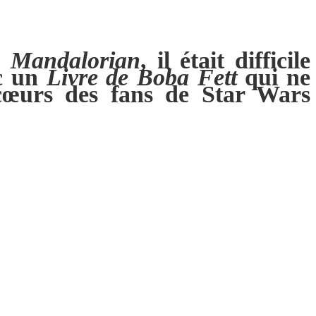
e
Mandalorian
, il était difficile
ec un
Livre de Boba Fett
qui ne
 cœurs des fans de Star Wars