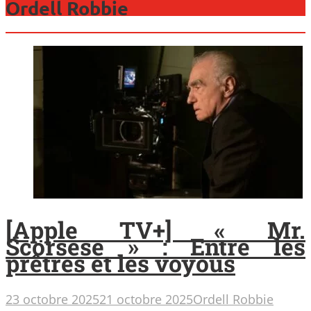
Ordell Robbie
[Apple TV+] « Mr.
Scorsese » : Entre les
prêtres et les voyous
23 octobre 2025
21 octobre 2025
Ordell Robbie