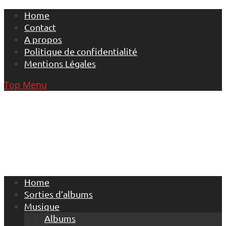
Skip
Home
to
Contact
content
A propos
Politique de confidentialité
Mentions Légales
Top Menu
Home
Sorties d’albums
Musique
Albums