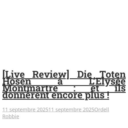
[Live Review] Die Toten
Hosen à L’Elysée
Montmartre : et ils
donnèrent encore plus !
11 septembre 2025
11 septembre 2025
Ordell
Robbie