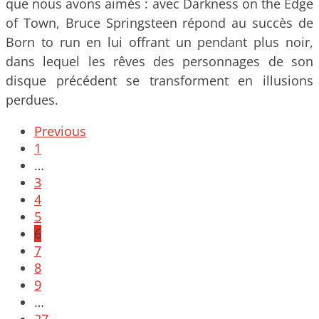
que nous avons aimés : avec Darkness on the Edge
of Town, Bruce Springsteen répond au succès de
Born to run en lui offrant un pendant plus noir,
dans lequel les rêves des personnages de son
disque précédent se transforment en illusions
perdues.
Posts
Previous
navigation
1
…
3
4
5
6
7
8
9
…