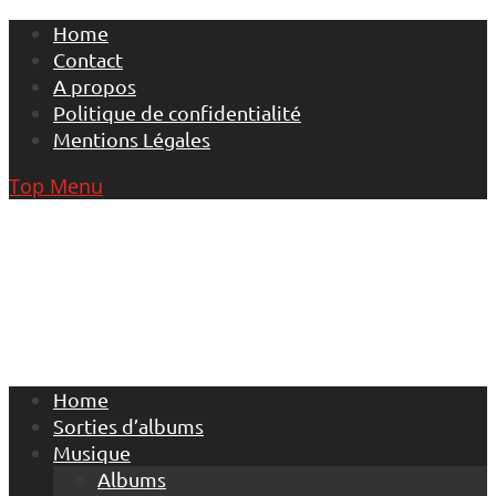
Skip
Home
to
Contact
content
A propos
Politique de confidentialité
Mentions Légales
Top Menu
Home
Sorties d’albums
Musique
Albums