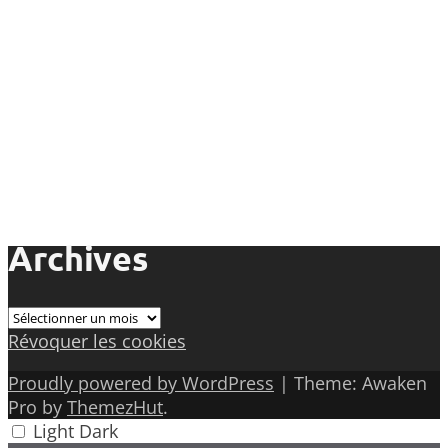
Archives
Archives
Révoquer les cookies
Proudly powered by WordPress
|
Theme: Awaken
Pro by
ThemezHut
.
Light
Dark