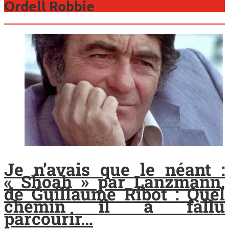
Ordell Robbie
Je n’avais que le néant :
« Shoah » par Lanzmann,
de Guillaume Ribot : Quel
chemin il a fallu
parcourir…