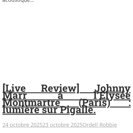
[Live Review] Johnny
Marr à l’Elysée
Montmartre (Paris) :
lumière sur Pigalle.
24 octobre 2025
23 octobre 2025
Ordell Robbie