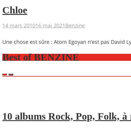
Chloe
14 mars 2010
16 mai 2021
Benzine
Une chose est sûre : Atom Egoyan n’est pas David Lynch
Best of BENZINE
10 albums Rock, Pop, Folk, à r