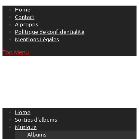
Skip
Home
to
Contact
content
A propos
Politique de confidentialité
Mentions Légales
Top Menu
Home
Sorties d’albums
Musique
Albums