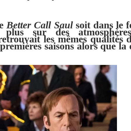
ue
Better Call Saul
soit dans le 
 plus sur des atmosphères
retrouvait les mêmes qualités d
remières saisons alors que la 