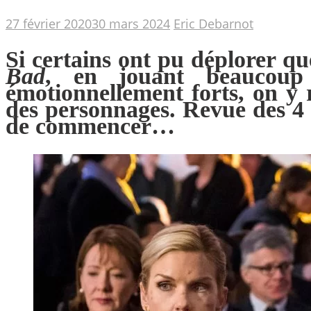
27 février 2020
30 mars 2024
Eric Debarnot
Si certains ont pu déplorer q
Bad
, en jouant beaucoup
émotionnellement forts, on y 
des personnages. Revue des 4 p
de commencer…