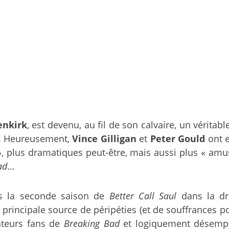
enkirk
, est devenu, au fil de son calvaire, un vérita
in. Heureusement,
Vince Gilligan
et
Peter Gould
ont e
s », plus dramatiques peut-être, mais aussi plus « a
ad
…
ans la seconde saison de
Better Call Saul
dans la dro
principale source de péripéties (et de souffrances pour
tateurs fans de
Breaking Bad
et logiquement désempar