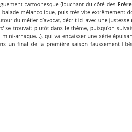
s vaguement cartoonesque (louchant du côté des
Frère
ne balade mélancolique, puis très vite extrêmement do
our du métier d’avocat, décrit ici avec une justesse r
ad
se trouvait plutôt dans le thème, puisqu’on suivai
mini-arnaque…), qui va encaisser une série épuisant
ans un final de la première saison faussement libér