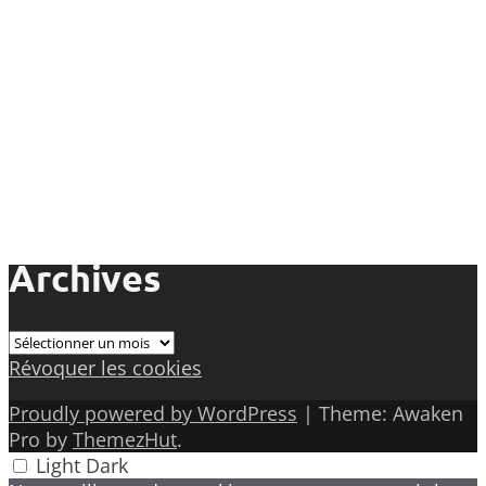
Archives
Archives
Révoquer les cookies
Proudly powered by WordPress
|
Theme: Awaken
Pro by
ThemezHut
.
Light
Dark