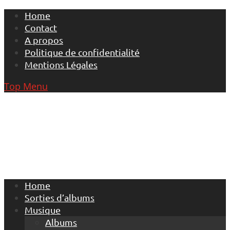
Skip
Home
to
Contact
content
A propos
Politique de confidentialité
Mentions Légales
Top Menu
Home
Sorties d’albums
Musique
Albums