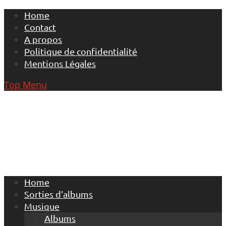
Skip
Home
to
Contact
content
A propos
Politique de confidentialité
Mentions Légales
Top Menu
Home
Sorties d’albums
Musique
Albums