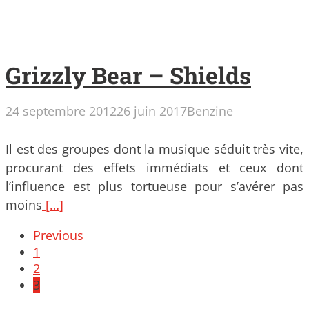
Grizzly Bear – Shields
24 septembre 2012
26 juin 2017
Benzine
Il est des groupes dont la musique séduit très vite,
procurant des effets immédiats et ceux dont
l’influence est plus tortueuse pour s’avérer pas
moins
[…]
Posts
Previous
navigation
1
2
3