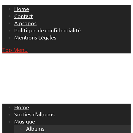
Skip
Home
to
Contact
content
A propos
Politique de confidentialité
Mentions Légales
Top Menu
Home
Sorties d’albums
Musique
Albums