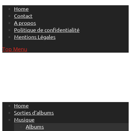
Skip
Home
to
Contact
content
A propos
Politique de confidentialité
Mentions Légales
Top Menu
Home
Sorties d’albums
Musique
Albums