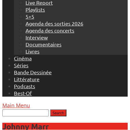
Live Report
Playlists
5+5
Agenda des sorties 2026
Agenda des concerts
Interview
Documentaires
Livres
Cinéma
Séries
Bande Dessinée
Littérature
Podcasts
Best-Of
Main Menu
Johnny Marr