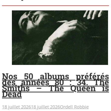
Nos 50 albums préférés
des années 80 : 34. The
Smiths – The Queen is
Dead
18 juillet 2026
18 juillet 2026
Ordell Robbie